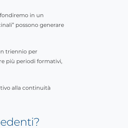
rofondiremo in un
ccinali” possono generare
un triennio per
e più periodi formativi,
tivo alla continuità
cedenti?